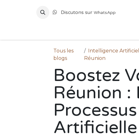
Se rendre au contenu
Discutons sur
WhatsApp
Accueil
Informatique et Gestion
Dével
Tous les
Intelligence Artificie
blogs
Réunion
Boostez Vo
Réunion :
Processus 
Artificielle