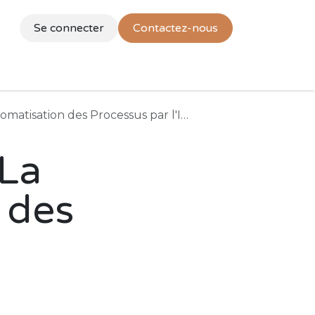
Se connecter
Contactez-nous
ion de l'entreprise
Rendez-vous
Blog
Contactez-
s Processus par l'Intelligence Artificielle
 La
 des