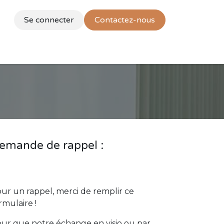
Se connecter
Contactez-nous
ion de l'entreprise
Rendez-vous
Blog
Contactez-
emande de rappel :
ur un rappel, merci de remplir ce
rmulaire !
ur que notre échange en visio ou par