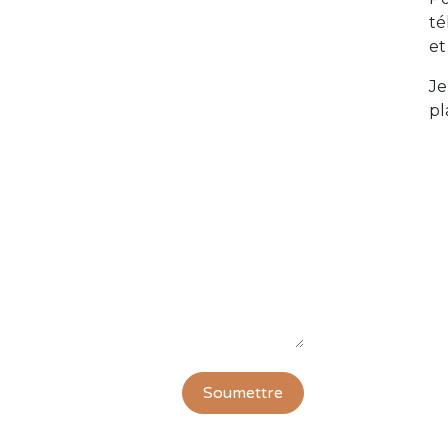
té
et
Je
pl
Soumettre