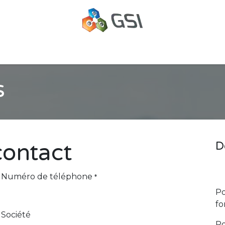
oppement Web & Intelligence Artificielle à la Réunion
Gest
s
contact
D
Numéro de téléphone
*
Po
fo
Société
Po