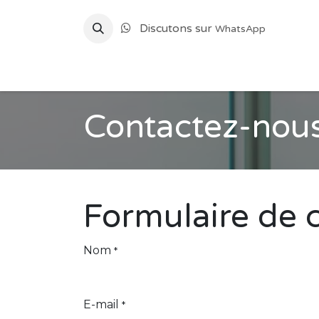
Se rendre au contenu
Discutons sur
WhatsApp
Accueil
Informatique et Gestion
Dével
Contactez-nou
Formulaire de 
Nom
*
E-mail
*