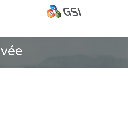
oppement Web & Intelligence Artificielle à la Réunion
Gest
ivée